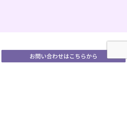
お問い合わせはこちらから
home
サービス
It Wokashi（いとをかし）
カレー大国/ちょこっとコストコ